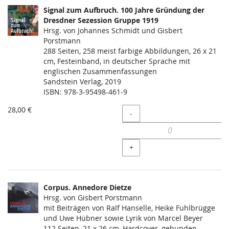
Signal zum Aufbruch. 100 Jahre Gründung der
Dresdner Sezession Gruppe 1919
Hrsg. von Johannes Schmidt und Gisbert
Porstmann
288 Seiten, 258 meist farbige Abbildungen, 26 x 21
cm, Festeinband, in deutscher Sprache mit
englischen Zusammenfassungen
Sandstein Verlag, 2019
ISBN: 978-3-95498-461-9
28,00 €
Menge
-
+
Corpus. Annedore Dietze
Hrsg. von Gisbert Porstmann
mit Beiträgen von Ralf Hanselle, Heike Fuhlbrügge
und Uwe Hübner sowie Lyrik von Marcel Beyer
112 Seiten, 21 x 26 cm, Hardcover, gebunden