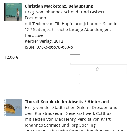
Christian Macketanz. Behauptung
Hrsg. von Johannes Schmidt und Gisbert
Porstmann
mit Texten von Till Hopfe und Johannes Schmidt
122 Seiten, zahlreiche farbige Abbildungen,
Hardcover
Kerber Verlag, 2012
ISBN: 978-3-86678-680-6
12,00 €
Menge
-
+
Thoralf Knobloch. Im Abseits / Hinterland
Hrsg. von der Städtischen Galerie Dresden und
dem Kunstmuseum Dieselkraftwerk Cottbus
mit Texten von Max Henry, Perdita von Kraft,
Johannes Schmidt und Jörg Sperling
168 Seiten, zahlreiche farbige Abbildungen, 22,5 x