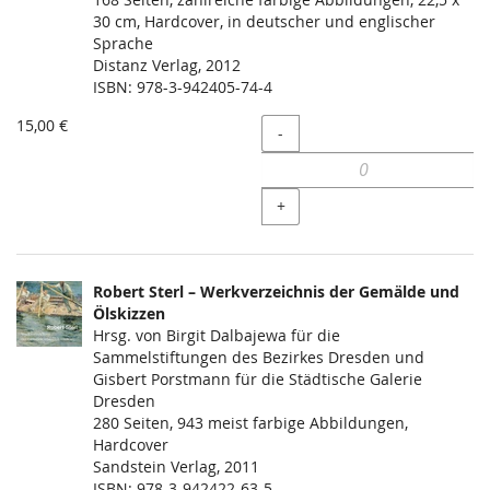
30 cm, Hardcover, in deutscher und englischer
Sprache
Distanz Verlag, 2012
ISBN: 978-3-942405-74-4
15,00 €
Menge
-
+
Robert Sterl – Werkverzeichnis der Gemälde und
Ölskizzen
Hrsg. von Birgit Dalbajewa für die
Sammelstiftungen des Bezirkes Dresden und
Gisbert Porstmann für die Städtische Galerie
Dresden
280 Seiten, 943 meist farbige Abbildungen,
Hardcover
Sandstein Verlag, 2011
ISBN: 978-3-942422-63-5