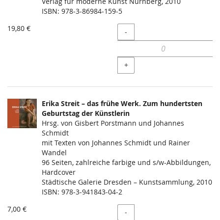
Verlag für moderne Kunst Nürnberg, 2010
ISBN: 978-3-86984-159-5
19,80 €
Menge
-
+
Erika Streit – das frühe Werk. Zum hundertsten
Geburtstag der Künstlerin
Hrsg. von Gisbert Porstmann und Johannes
Schmidt
mit Texten von Johannes Schmidt und Rainer
Wandel
96 Seiten, zahlreiche farbige und s/w-Abbildungen,
Hardcover
Städtische Galerie Dresden – Kunstsammlung, 2010
ISBN: 978-3-941843-04-2
7,00 €
Menge
-