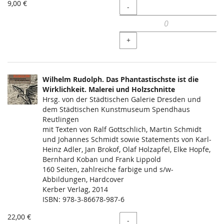
9,00 €
Menge
-
+
Wilhelm Rudolph. Das Phantastischste ist die
Wirklichkeit. Malerei und Holzschnitte
Hrsg. von der Städtischen Galerie Dresden und
dem Städtischen Kunstmuseum Spendhaus
Reutlingen
mit Texten von Ralf Gottschlich, Martin Schmidt
und Johannes Schmidt sowie Statements von Karl-
Heinz Adler, Jan Brokof, Olaf Holzapfel, Elke Hopfe,
Bernhard Koban und Frank Lippold
160 Seiten, zahlreiche farbige und s/w-
Abbildungen, Hardcover
Kerber Verlag, 2014
ISBN: 978-3-86678-987-6
22,00 €
Menge
-