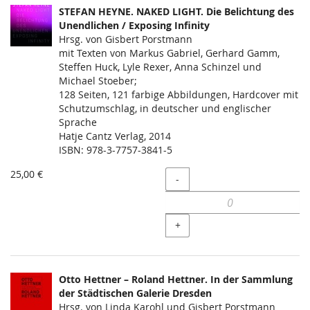
STEFAN HEYNE. NAKED LIGHT. Die Belichtung des
Unendlichen / Exposing Infinity
Hrsg. von Gisbert Porstmann
mit Texten von Markus Gabriel, Gerhard Gamm,
Steffen Huck, Lyle Rexer, Anna Schinzel und
Michael Stoeber;
128 Seiten, 121 farbige Abbildungen, Hardcover mit
Schutzumschlag, in deutscher und englischer
Sprache
Hatje Cantz Verlag, 2014
ISBN: 978-3-7757-3841-5
25,00 €
Menge
-
+
Otto Hettner – Roland Hettner. In der Sammlung
der Städtischen Galerie Dresden
Hrsg. von Linda Karohl und Gisbert Porstmann