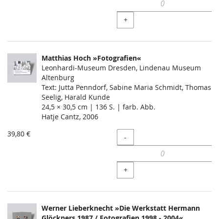
+
Matthias Hoch »Fotografien«
Leonhardi-Museum Dresden, Lindenau Museum
Altenburg
Text: Jutta Penndorf, Sabine Maria Schmidt, Thomas
Seelig, Harald Kunde
24,5 × 30,5 cm | 136 S. | farb. Abb.
Hatje Cantz, 2006
39,80 €
Menge
-
+
Werner Lieberknecht »Die Werkstatt Hermann
Glöckners 1987 / Fotografien 1998 - 2004«