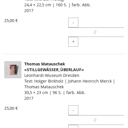
24,4 × 22,5 cm | 160 S. | farb. Abb.
2017
25,00 €
Menge
-
+
Thomas Matauschek
»STILLGEWÄSSER_ÜBERLAUF«
Leonhardi-Museum Dresden
Text: Holger Birkholz | Johann Heinrich Merck |
Thomas Matauschek
30,5 × 23 cm | 96 S. | farb. Abb.
2017
25,00 €
Menge
-