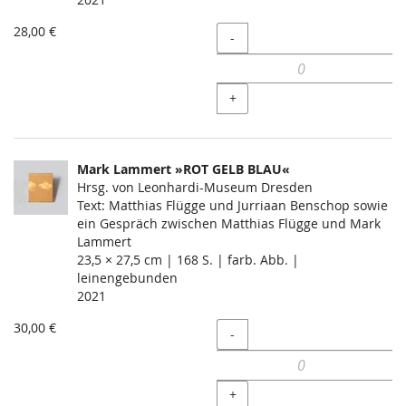
28,00 €
Menge
-
+
Mark Lammert »ROT GELB BLAU«
Hrsg. von Leonhardi-Museum Dresden
Text: Matthias Flügge und Jurriaan Benschop sowie
ein Gespräch zwischen Matthias Flügge und Mark
Lammert
23,5 × 27,5 cm | 168 S. | farb. Abb. |
leinengebunden
2021
30,00 €
Menge
-
+