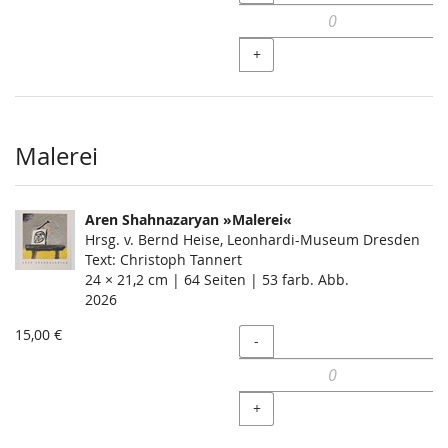
+
Malerei
Aren Shahnazaryan »Malerei«
Hrsg. v. Bernd Heise, Leonhardi-Museum Dresden
Text: Christoph Tannert
24 × 21,2 cm | 64 Seiten | 53 farb. Abb.
2026
15,00 €
Menge
-
+