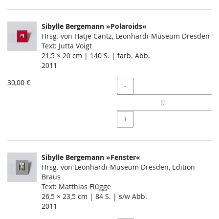
Sibylle Bergemann »Polaroids«
Hrsg. von Hatje Cantz, Leonhardi-Museum Dresden
Text: Jutta Voigt
21,5 × 20 cm | 140 S. | farb. Abb.
2011
30,00 €
Menge
-
+
Sibylle Bergemann »Fenster«
Hrsg. von Leonhardi-Museum Dresden, Edition
Braus
Text: Matthias Flügge
26,5 × 23,5 cm | 84 S. | s/w Abb.
2011