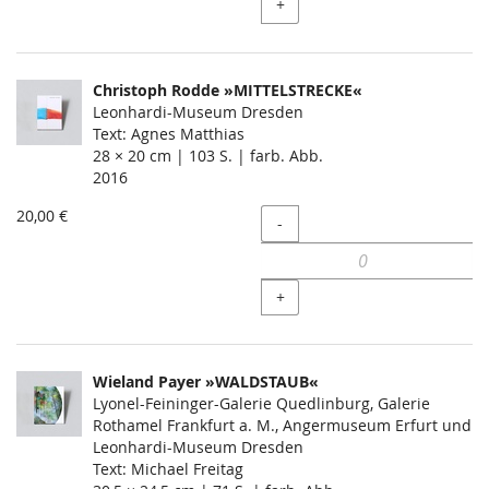
+
Christoph Rodde »MITTELSTRECKE«
Leonhardi-Museum Dresden
Text: Agnes Matthias
28 × 20 cm | 103 S. | farb. Abb.
2016
20,00 €
Menge
-
+
Wieland Payer »WALDSTAUB«
Lyonel-Feininger-Galerie Quedlinburg, Galerie
Rothamel Frankfurt a. M., Angermuseum Erfurt und
Leonhardi-Museum Dresden
Text: Michael Freitag