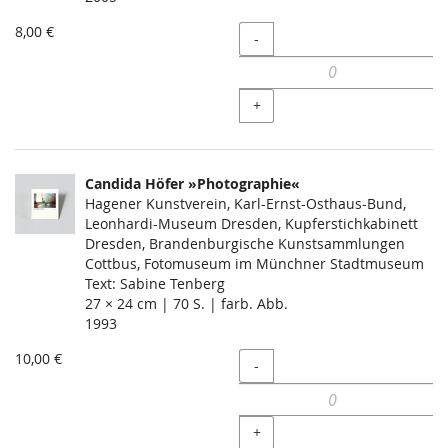
8,00 €
Menge
-
+
Candida Höfer »Photographie«
Hagener Kunstverein, Karl-Ernst-Osthaus-Bund,
Leonhardi-Museum Dresden, Kupferstichkabinett
Dresden, Brandenburgische Kunstsammlungen
Cottbus, Fotomuseum im Münchner Stadtmuseum
Text: Sabine Tenberg
27 × 24 cm | 70 S. | farb. Abb.
1993
10,00 €
Menge
-
+