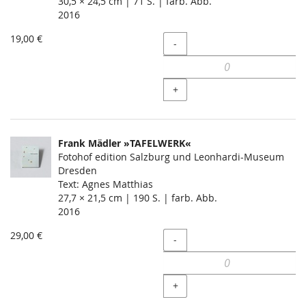
30,5 × 24,5 cm | 71 S. | farb. Abb.
2016
19,00 €
Menge
-
+
Frank Mädler »TAFELWERK«
Fotohof edition Salzburg und Leonhardi-Museum
Dresden
Text: Agnes Matthias
27,7 × 21,5 cm | 190 S. | farb. Abb.
2016
29,00 €
Menge
-
+