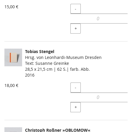
15,00 €
Menge
-
+
Tobias Stengel
Hrsg. von Leonhardi-Museum Dresden
Text: Susanne Greinke
28,5 x 21,5 cm | 62 S.| farb. Abb.
2016
18,00 €
Menge
-
+
Christoph Roßner »OBLOMOW«