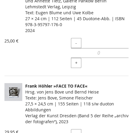
und Annette Tietz, Galerie Pankow Berlin
Lehmstedt Verlag, Leipzig
Text: Eugen Blume und Uwe Kolbe
27 × 24 cm | 112 Seiten | 45 Duotone-Abb. | ISBN
978-3-95797-176-0
2024
25,00 €
Menge
-
+
Frank Höhler »FACE TO FACE«
Hrsg. von Jens Bove und Bernd Heise
Texte: Jens Bove, Simone Fleischer
27,5 × 24,5 cm | 155 Seiten | 118 s/w duoton
Abbildungen
Verlag der Kunst Dresden (Band 5 der Reihe „archiv
der fotografen“), 2023
29,95 €