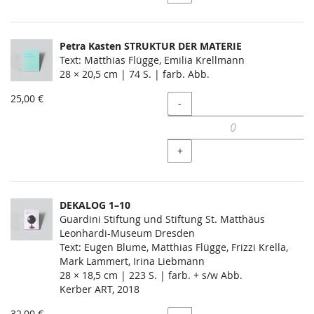
Petra Kasten STRUKTUR DER MATERIE
Text: Matthias Flügge, Emilia Krellmann
28 × 20,5 cm | 74 S. | farb. Abb.
25,00 €
Menge
-
+
DEKALOG 1–10
Guardini Stiftung und Stiftung St. Matthäus
Leonhardi-Museum Dresden
Text: Eugen Blume, Matthias Flügge, Frizzi Krella,
Mark Lammert, Irina Liebmann
28 × 18,5 cm | 223 S. | farb. + s/w Abb.
Kerber ART, 2018
32,00 €