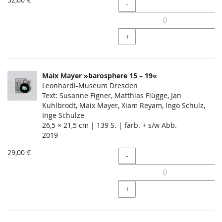
Menge
-
+
Maix Mayer »barosphere 15 – 19«
Leonhardi-Museum Dresden
Text: Susanne Figner, Matthias Flügge, Jan
Kuhlbrodt, Maix Mayer, Xiam Reyam, Ingo Schulz,
Inge Schulze
26,5 × 21,5 cm | 139 S. | farb. + s/w Abb.
2019
29,00 €
Menge
-
+