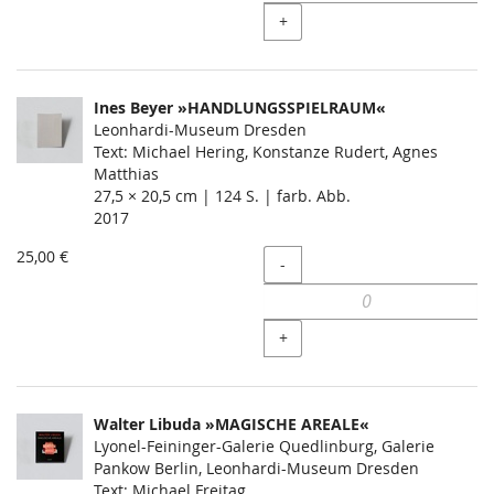
+
Ines Beyer »HANDLUNGSSPIELRAUM«
Leonhardi-Museum Dresden
Text: Michael Hering, Konstanze Rudert, Agnes
Matthias
27,5 × 20,5 cm | 124 S. | farb. Abb.
2017
25,00 €
Menge
-
+
Walter Libuda »MAGISCHE AREALE«
Lyonel-Feininger-Galerie Quedlinburg, Galerie
Pankow Berlin, Leonhardi-Museum Dresden
Text: Michael Freitag