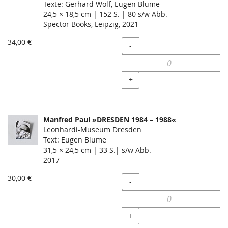
Texte: Gerhard Wolf, Eugen Blume
24,5 × 18,5 cm | 152 S. | 80 s/w Abb.
Spector Books, Leipzig, 2021
34,00 €
Menge
-
+
Manfred Paul »DRESDEN 1984 – 1988«
Leonhardi-Museum Dresden
Text: Eugen Blume
31,5 × 24,5 cm | 33 S.| s/w Abb.
2017
30,00 €
Menge
-
+