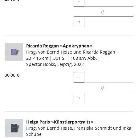
Menge
-
+
Ricarda Roggan »Apokryphen«
Hrsg. von Bernd Heise und Ricarda Roggan
20 × 16 cm | 301 S. | 108 s/w Abb.
Spector Books, Leipzig, 2022
30,00 €
Menge
-
+
Helga Paris »Künstlerportraits«
Hrsg. von Bernd Heise, Franziska Schmidt und Inka
Schube