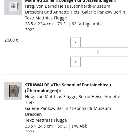
Manfred Zoller »Collagen und Assemblagen«
Hrsg. von Bernd Heise (Leonhardi-Museum
Dresden) und Annette Tietz (Galerie Pankow Berlin)
Text: Matthias Flügge
28,5 × 22,4 cm | 79 S. | 62 farbige Abb.
2022
20,00 €
Menge
-
+
STRAWALDE »The School of Fontainebleau
(Übermalungen)«
Hrsg. von Matthias Flügge, Bernd Heise, Annette
Tietz
Galerie Pankow Berlin / Leonhardi-Museum
Dresden
Text: Matthias Flügge
33,5 × 24,5 cm | 56 S. | s/w Abb.
2021