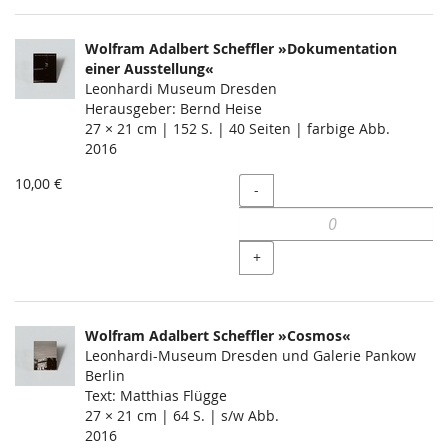
Wolfram Adalbert Scheffler »Dokumentation
einer Ausstellung«
Leonhardi Museum Dresden
Herausgeber: Bernd Heise
27 × 21 cm | 152 S. | 40 Seiten | farbige Abb.
2016
10,00 €
Menge
-
+
Wolfram Adalbert Scheffler »Cosmos«
Leonhardi-Museum Dresden und Galerie Pankow
Berlin
Text: Matthias Flügge
27 × 21 cm | 64 S. | s/w Abb.
2016