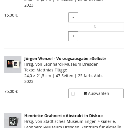
2023
15,00 €
Menge
-
+
Jürgen Wenzel - Vorzugsausgabe »Selbst«
Hrsg. von Leonhardi-Museum Dresden
Texte: Matthias Flügge
24,0 × 21,5 cm | 47 Seiten | 25 farb. Abb.
2023
75,00 €
Auswählen
Henriette Grahnert »Abstrakt in Disko«
Hrsg. von Städtisches Museum Engen + Galerie,
Leonhardi-Museum Dresden, Zentrum für aktuelle