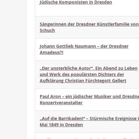
Jüdische Komponisten in Dresden
Sängerinnen der Dresdner Künstlerfamilie von
Schuch
Johann Gottlieb Naumann – der Dresdner
Amadeus?!
„Der unsterbliche Autor“. Ein Abend zu Leben
und Werk des populärsten Dichters der
Aufklärung Christian Fürchtegott Gellert
Paul Aron – ein jüdischer Musiker und Dresdn
Konzertveranstalter
„Auf die Barrikaden!“ – Stürmische Ereignisse
Mai 1849 in Dresden