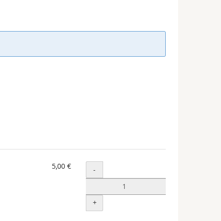
5,00 €
Menge
-
+