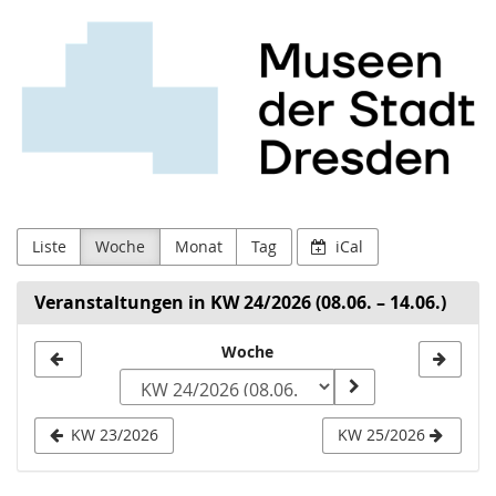
Museen
Zum
Haupt-
der
Inhalt
springen
Stadt
Dresden
Liste
Woche
Monat
Tag
iCal
Veranstaltungen in KW 24/2026 (08.06. – 14.06.)
Woche
Woche
zur
Anzeige
KW 23/2026
KW 25/2026
auswählen